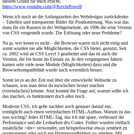
diesem Grund für mich Pflicht.
https://www.youtube.com/@KevinPowell
Wenn ich noch an die Anfangszeiten des Webdesigns zurückdenke
– Tabellen und transparente Bilder für Positionierung. Was war das
dann für ein Raunen in der Webgemeinde, als 1996 die erste Version
von CSS vorgestellt wurde. Die Erlösung oder neue Probleme?
Na ja, wer kennt es nicht – die Browser waren sich nicht einig und
somit wurden nie alle Möglichkeiten, die CSS bietet, genutzt. Seit
ca. 2002 wird an CSS Level 3 gearbeitet und das ist auch die
Version, die bis heute im Einsatz ist. In den vergangenen Jahren
kamen sehr viele neue Module (Möglichkeiten) dazu und die
Browserkompatibilität wurde auch wesentlich besser.
Somit ist es an der Zeit mal über die entwickelte Webseite zu
schauen, was man denn da inzwischen besser machen
(vereinfachen) könnte. Jetzt kommt die Frage auf, warum sollte ich
das machen, es funktioniert doch alles noch.
Moderne CSS, ich gehe nachher noch genauer darauf ein,
ermöglicht auch einen vereinfachten HTML-Aufbau. Warum ist das
nun wichtig? Jedes HTML-Tag, das ich mir spare, verbessert die
Performance und die Lesbarkeit des Codes. Früher wurden vielfach
zusätzliche <div> verwendet, um beispielsweise etwas zentriert zu
positionieren oder auch mit Hintergrundbildern zu arbeiten. Mit