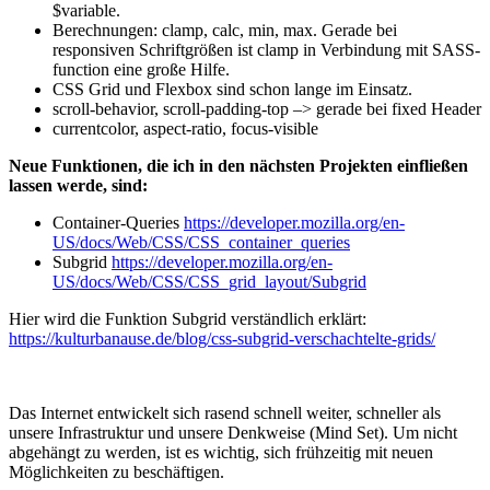
$variable.
Berechnungen: clamp, calc, min, max. Gerade bei
responsiven Schriftgrößen ist clamp in Verbindung mit SASS-
function eine große Hilfe.
CSS Grid und Flexbox sind schon lange im Einsatz.
scroll-behavior, scroll-padding-top –> gerade bei fixed Header
currentcolor, aspect-ratio, focus-visible
Neue Funktionen, die ich in den nächsten Projekten einfließen
lassen werde, sind:
Container-Queries
https://developer.mozilla.org/en-
US/docs/Web/CSS/CSS_container_queries
Subgrid
https://developer.mozilla.org/en-
US/docs/Web/CSS/CSS_grid_layout/Subgrid
Hier wird die Funktion Subgrid verständlich erklärt:
https://kulturbanause.de/blog/css-subgrid-verschachtelte-grids/
Das Internet entwickelt sich rasend schnell weiter, schneller als
unsere Infrastruktur und unsere Denkweise (Mind Set). Um nicht
abgehängt zu werden, ist es wichtig, sich frühzeitig mit neuen
Möglichkeiten zu beschäftigen.