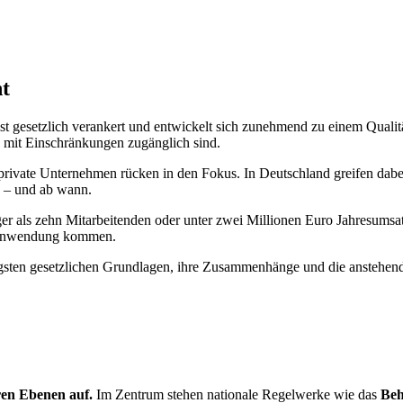
ht
Sie ist gesetzlich verankert und entwickelt sich zunehmend zu einem Qua
en mit Einschränkungen zugänglich sind.
rivate Unternehmen rücken in den Fokus. In Deutschland greifen dabe
en – und ab wann.
r als zehn Mitarbeitenden oder unter zwei Millionen Euro Jahresums
r Anwendung kommen.
tigsten gesetzlichen Grundlagen, ihre Zusammenhänge und die anstehe
ren Ebenen auf.
Im Zentrum stehen nationale Regelwerke wie das
Beh