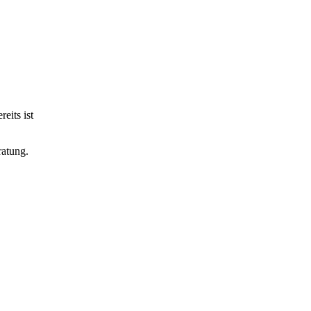
eits ist
ratung.