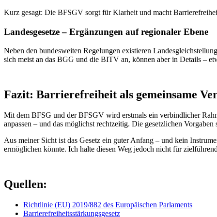
Kurz gesagt: Die BFSGV sorgt für Klarheit und macht Barrierefreiheit m
Landesgesetze – Ergänzungen auf regionaler Ebene
Neben den bundesweiten Regelungen existieren Landesgleichstellungs
sich meist an das BGG und die BITV an, können aber in Details – etw
Fazit: Barrierefreiheit als gemeinsame V
Mit dem BFSG und der BFSGV wird erstmals ein verbindlicher Rahmen 
anpassen – und das möglichst rechtzeitig. Die gesetzlichen Vorgaben si
Aus meiner Sicht ist das Gesetz ein guter Anfang – und kein Instrum
ermöglichen könnte. Ich halte diesen Weg jedoch nicht für zielführend
Quellen:
Richtlinie (EU) 2019/882 des Europäischen Parlaments
Barrierefreiheitsstärkungsgesetz