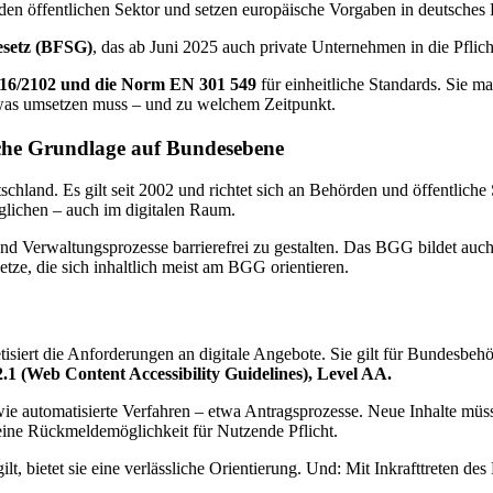
 den öffentlichen Sektor und setzen europäische Vorgaben in deutsches
esetz (BFSG)
, das ab Juni 2025 auch private Unternehmen in die Pflic
016/2102 und die Norm EN 301 549
für einheitliche Standards. Sie ma
 was umsetzen muss – und zu welchem Zeitpunkt.
liche Grundlage auf Bundesebene
utschland. Es gilt seit 2002 und richtet sich an Behörden und öffentlich
glichen – auch im digitalen Raum.
 und Verwaltungsprozesse barrierefrei zu gestalten. Das BGG bildet au
tze, die sich inhaltlich meist am BGG orientieren.
siert die Anforderungen an digitale Angebote. Sie gilt für Bundesbehö
 (Web Content Accessibility Guidelines), Level AA.
utomatisierte Verfahren – etwa Antragsprozesse. Neue Inhalte müssen 
eine Rückmeldemöglichkeit für Nutzende Pflicht.
t, bietet sie eine verlässliche Orientierung. Und: Mit Inkrafttreten d