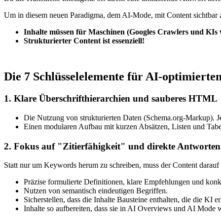
Um in diesem neuen Paradigma, dem AI-Mode, mit Content sichtbar zu
Inhalte müssen für Maschinen (Googles Crawlers und KIs wie
Strukturierter Content ist essenziell!
Die 7 Schlüsselelemente für AI-optimierte
1. Klare Überschrifthierarchien und sauberes HTML
Die Nutzung von strukturierten Daten (Schema.org-Markup). J
Einen modularen Aufbau mit kurzen Absätzen, Listen und Tabell
2. Fokus auf "Zitierfähigkeit" und direkte Antworten
Statt nur um Keywords herum zu schreiben, muss der Content darauf a
Präzise formulierte Definitionen, klare Empfehlungen und konk
Nutzen von semantisch eindeutigen Begriffen.
Sicherstellen, dass die Inhalte Bausteine enthalten, die die K
Inhalte so aufbereiten, dass sie in AI Overviews und AI Mod