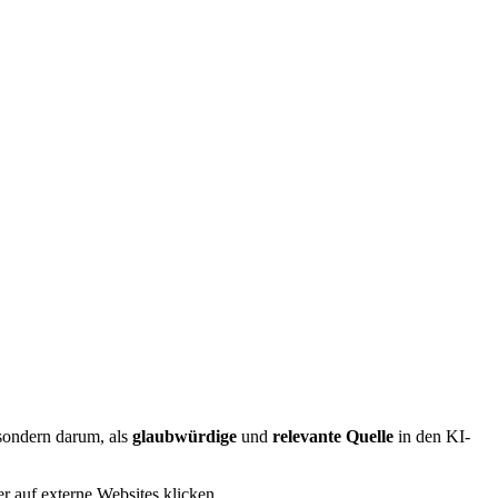
 sondern darum, als
glaubwürdige
und
relevante Quelle
in den KI-
er auf externe Websites klicken.