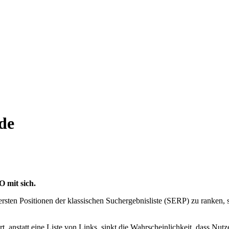
de
 mit sich.
ersten Positionen der klassischen Suchergebnisliste (SERP) zu ranken,
rt, anstatt eine Liste von Links, sinkt die Wahrscheinlichkeit, dass Nutz