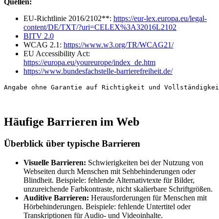
Quellen:
EU-Richtlinie 2016/2102**:
https://eur-lex.europa.eu/legal-
content/DE/TXT/?uri=CELEX%3A32016L2102
BITV 2.0
WCAG 2.1:
https://www.w3.org/TR/WCAG21/
EU Accessibility Act:
https://europa.eu/youreurope/index_de.htm
https://www.bundesfachstelle-barrierefreiheit.de/
Angabe ohne Garantie auf Richtigkeit und Vollständigkei
Häufige Barrieren im Web
Überblick über typische Barrieren
Visuelle Barrieren:
Schwierigkeiten bei der Nutzung von
Webseiten durch Menschen mit Sehbehinderungen oder
Blindheit. Beispiele: fehlende Alternativtexte für Bilder,
unzureichende Farbkontraste, nicht skalierbare Schriftgrößen.
Auditive Barrieren:
Herausforderungen für Menschen mit
Hörbehinderungen. Beispiele: fehlende Untertitel oder
Transkriptionen für Audio- und Videoinhalte.