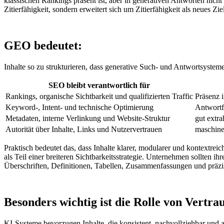
klassischen Rankings präsent ist, aber in generativen Antworten nich
Zitierfähigkeit, sondern erweitert sich um Zitierfähigkeit als neues Ziel
GEO bedeutet:
Inhalte so zu strukturieren, dass generative Such- und Antwortsyste
SEO bleibt verantwortlich für
Rankings, organische Sichtbarkeit und qualifizierten Traffic
Präsenz 
Keyword-, Intent- und technische Optimierung
Antwortfä
Metadaten, interne Verlinkung und Website-Struktur
gut extra
Autorität über Inhalte, Links und Nutzervertrauen
maschine
Praktisch bedeutet das, dass Inhalte klarer, modularer und kontextre
als Teil einer breiteren Sichtbarkeitsstrategie. Unternehmen sollten i
Überschriften, Definitionen, Tabellen, Zusammenfassungen und präz
Besonders wichtig ist die Rolle von Vertra
KI-Systeme bevorzugen Inhalte, die konsistent, nachvollziehbar und 