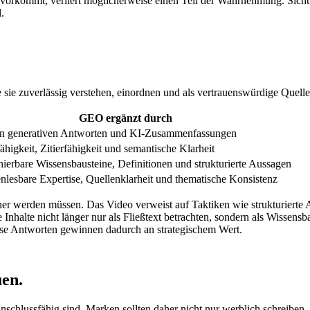
t vorkommt, verliert möglicherweise einen Teil der Wahrnehmung. Sichtb
.
me sie zuverlässig verstehen, einordnen und als vertrauenswürdige Quel
GEO ergänzt durch
in generativen Antworten und KI-Zusammenfassungen
higkeit, Zitierfähigkeit und semantische Klarheit
hierbare Wissensbausteine, Definitionen und strukturierte Aussagen
nlesbare Expertise, Quellenklarheit und thematische Konsistenz
icher werden müssen. Das Video verweist auf Taktiken wie strukturiert
hre Inhalte nicht länger nur als Fließtext betrachten, sondern als Wisse
ise Antworten gewinnen dadurch an strategischem Wert.
uen.
anschlussfähig sind. Marken sollten daher nicht nur werblich schreibe