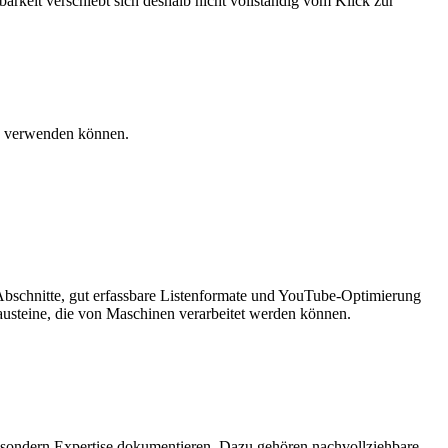
arkeit verschiebt sich deshalb nicht vollständig vom Klick zur
le verwenden können.
e Abschnitte, gut erfassbare Listenformate und YouTube-Optimierung
nsbausteine, die von Maschinen verarbeitet werden können.
n, sondern Expertise dokumentieren. Dazu gehören nachvollziehbare